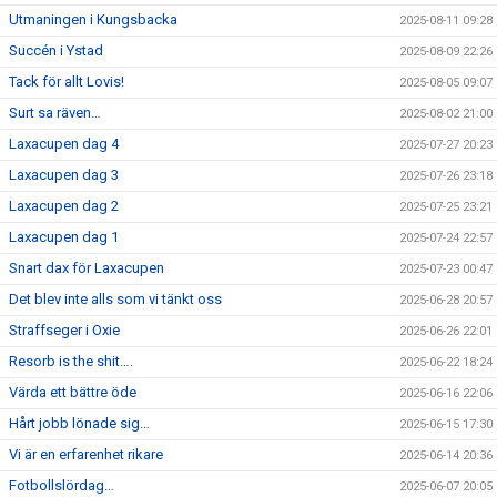
Utmaningen i Kungsbacka
2025-08-11 09:28
Succén i Ystad
2025-08-09 22:26
Tack för allt Lovis!
2025-08-05 09:07
Surt sa räven…
2025-08-02 21:00
Laxacupen dag 4
2025-07-27 20:23
Laxacupen dag 3
2025-07-26 23:18
Laxacupen dag 2
2025-07-25 23:21
Laxacupen dag 1
2025-07-24 22:57
Snart dax för Laxacupen
2025-07-23 00:47
Det blev inte alls som vi tänkt oss
2025-06-28 20:57
Straffseger i Oxie
2025-06-26 22:01
Resorb is the shit….
2025-06-22 18:24
Värda ett bättre öde
2025-06-16 22:06
Hårt jobb lönade sig…
2025-06-15 17:30
Vi är en erfarenhet rikare
2025-06-14 20:36
Fotbollslördag…
2025-06-07 20:05