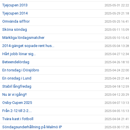
Tjejcupen 2013
2025-05-31 22:22
Tjejcupen 2014
2025-05-29 21:18
Omvända siffror
2025-05-25 16:41
Sköna söndag
2025-05-11 15:09
Märkliga lördagsmatcher
2025-05-10 15:42
2014-gänget sopade rent hus...
2025-05-04 13:28
Hårt jobb lönar sig…
2025-04-27 12:34
Beteendelördag
2025-04-26 18:10
En torsdag i Dösjöbro
2025-04-24 22:00
En onsdag i Lund
2025-04-23 21:44
Stabil långfredag
2025-04-18 12:59
Nu är vi igång!!
2025-04-12 20:29
Osby-Cupen 2025
2025-04-07 13:13
Från 2-12 till 2-2….
2025-04-05 15:13
Tvära kast i fotboll
2025-04-04 21:41
Söndagsunderhållning på Malmö IP
2025-03-30 17:35