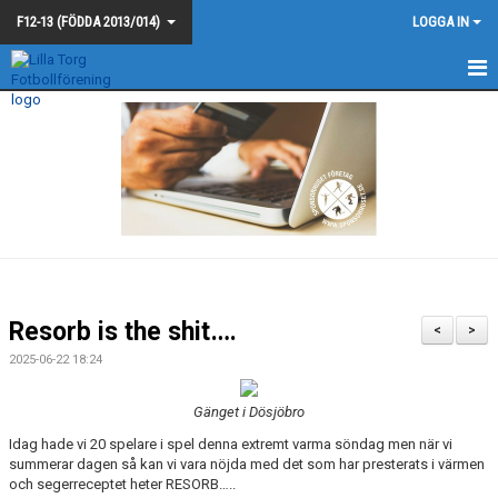
F12-13 (FÖDDA 2013/014)
LOGGA IN
F12-13
NYHETER
KALENDER
MATCHER
TRUPPEN
Resorb is the shit….
<
>
KONTAKT
2025-06-22 18:24
Gänget i Dösjöbro
Idag hade vi 20 spelare i spel denna extremt varma söndag men när vi
summerar dagen så kan vi vara nöjda med det som har presterats i värmen
och segerreceptet heter RESORB…..