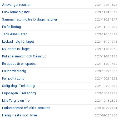
Ansvar ger resultat
2024-12-07 14:22
Fusk lönar sig inte
2024-11-24 16:19
Sammanfattning tre lördagsmatcher
2024-11-23 15:17
En fin lördag
2024-11-16 19:01
Tack Alina Safari
2024-11-15 16:12
Lyckad helg för laget
2024-11-10 19:15
Ny ledare in i laget…
2024-11-08 06:56
Kulladalsmatch och Gåsacup
2024-11-03 14:16
En spade är en spade…
2024-11-02 17:30
Fullbordad helg….
2024-10-27 18:30
Full pott i Lund
2024-10-26 15:38
Solig dag i Trelleborg
2024-10-20 15:11
Cupdagen i Trelleborg
2024-10-19 21:08
Lilla Torg is on fire
2024-10-18 23:02
Förluster med två olika ansikten
2024-09-29 21:04
Härlig insats mot Hyllie
2024-09-28 11:36