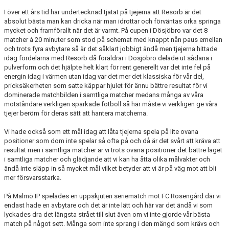
I över ett års tid har undertecknad tjatat på tjejerna att Resorb är det
absolut bästa man kan dricka när man idrottar och förväntas orka springa
mycket och framförallt när det är varmt. På cupen i Dösjöbro var det 8
matcher á 20 minuter som stod på schemat med knappt nån paus emellan
och trots fyra avbytare så är det såklart jobbigt ändå men tjejerna hittade
idag fördelarna med Resorb då föräldrar i Dösjöbro delade ut sådana i
pulverform och det hjälpte helt klart för rent generellt var det inte fel på
energin idag i värmen utan idag var det mer det klassiska för vår del,
pricksäkerheten som satte käppar hjulet för ännu bättre resultat för vi
dominerade matchbilden i samtliga matcher medans många av våra
motståndare verkligen sparkade fotboll så här måste vi verkligen ge våra
tjejer beröm för deras sätt att hantera matcherna.
Vi hade också som ett mål idag att låta tjejerna spela på lite ovana
positioner som dom inte spelar så ofta på och då är det svårt att kräva att
resultat men i samtliga matcher är vi trots ovana positioner det bättre laget
i samtliga matcher och glädjande att vi kan ha åtta olika målvakter och
ändå inte släpp in så mycket mål vilket betyder att vi är på väg mot att bli
mer försvarsstarka.
På Malmö IP spelades en uppskjuten seriematch mot FC Rosengård där vi
endast hade en avbytare och det är inte lätt och här var det ändå vi som
lyckades dra det längsta strået till slut även om vi inte gjorde vår bästa
match på något sett. Många som inte sprang i den mängd som krävs och