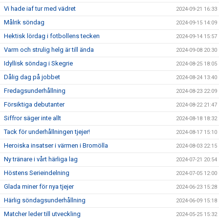
Vi hade iaf tur med vädret
2024-09-21 16:33
Målrik söndag
2024-09-15 14:09
Hektisk lördag i fotbollens tecken
2024-09-14 15:57
Varm och strulig helg är till ända
2024-09-08 20:30
Idyllisk söndag i Skegrie
2024-08-25 18:05
Dålig dag på jobbet
2024-08-24 13:40
Fredagsunderhållning
2024-08-23 22:09
Försiktiga debutanter
2024-08-22 21:47
Siffror säger inte allt
2024-08-18 18:32
Tack för underhållningen tjejer!
2024-08-17 15:10
Heroiska insatser i värmen i Bromölla
2024-08-03 22:15
Ny tränare i vårt härliga lag
2024-07-21 20:54
Höstens Serieindelning
2024-07-05 12:00
Glada miner för nya tjejer
2024-06-23 15:28
Härlig söndagsunderhållning
2024-06-09 15:18
Matcher leder till utveckling
2024-05-25 15:32