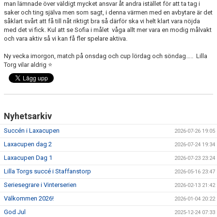
man lämnade över väldigt mycket ansvar åt andra istället för att ta tag i
saker och ting själva men som sagt, i denna värmen med en avbytare är det
såklart svårt att få till nåt riktigt bra så därför ska vi helt klart vara nöjda
med det vi fick. Kul att se Sofia i målet
våga allt mer vara en modig målvakt
och vara aktiv så vi kan få fler spelare aktiva.
Ny vecka imorgon, match på onsdag och cup lördag och söndag…..
Lilla
Torg vilar aldrig ⭐️
Nyhetsarkiv
Succén i Laxacupen
2026-07-26 19:05
Laxacupen dag 2
2026-07-24 19:34
Laxacupen Dag 1
2026-07-23 23:24
Lilla Torgs succé i Staffanstorp
2026-05-16 23:47
Seriesegrare i Vinterserien
2026-02-13 21:42
Välkommen 2026!
2026-01-04 20:22
God Jul
2025-12-24 07:33