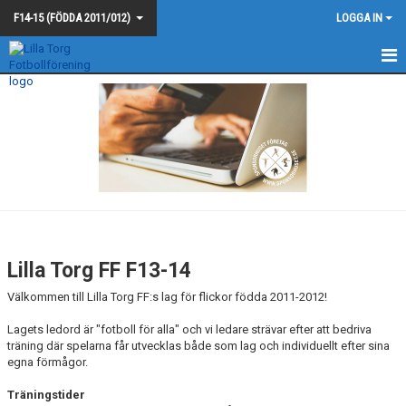
F14-15 (FÖDDA 2011/012)
LOGGA IN
F13-14
KALENDER
MATCHER
TRUPPEN
KONTAKT
Lilla Torg FF F13-14
Välkommen till Lilla Torg FF:s lag för flickor födda 2011-2012!
Lagets ledord är "fotboll för alla" och vi ledare strävar efter att bedriva
träning där spelarna får utvecklas både som lag och individuellt efter sina
egna förmågor.
Träningstider