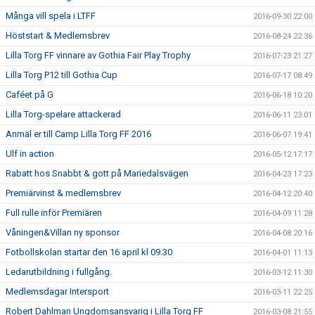
Många vill spela i LTFF
2016-09-30 22:00
Höststart & Medlemsbrev
2016-08-24 22:36
Lilla Torg FF vinnare av Gothia Fair Play Trophy
2016-07-23 21:27
Lilla Torg P12 till Gothia Cup
2016-07-17 08:49
Caféet på G
2016-06-18 10:20
Lilla Torg-spelare attackerad
2016-06-11 23:01
Anmäl er till Camp Lilla Torg FF 2016
2016-06-07 19:41
Ulf in action
2016-05-12 17:17
Rabatt hos Snabbt & gott på Mariedalsvägen
2016-04-23 17:23
Premiärvinst & medlemsbrev
2016-04-12 20:40
Full rulle inför Premiären
2016-04-09 11:28
Våningen&Villan ny sponsor
2016-04-08 20:16
Fotbollskolan startar den 16 april kl 09.30
2016-04-01 11:13
Ledarutbildning i fullgång.
2016-03-12 11:30
Medlemsdagar Intersport
2016-03-11 22:25
Robert Dahlman Ungdomsansvarig i Lilla Torg FF
2016-03-08 21:55