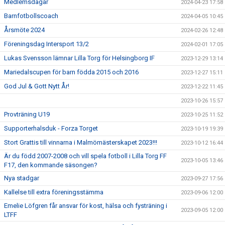
Medlemsdagar
2024-04-23 17:58
Barnfotbollscoach
2024-04-05 10:45
Årsmöte 2024
2024-02-26 12:48
Föreningsdag Intersport 13/2
2024-02-01 17:05
Lukas Svensson lämnar Lilla Torg för Helsingborg IF
2023-12-29 13:14
Mariedalscupen för barn födda 2015 och 2016
2023-12-27 15:11
God Jul & Gott Nytt År!
2023-12-22 11:45
2023-10-26 15:57
Provträning U19
2023-10-25 11:52
Supporterhalsduk - Forza Torget
2023-10-19 19:39
Stort Grattis till vinnarna i Malmömästerskapet 2023!!!
2023-10-12 16:44
Är du född 2007-2008 och vill spela fotboll i Lilla Torg FF
2023-10-05 13:46
F17, den kommande säsongen?
Nya stadgar
2023-09-27 17:56
Kallelse till extra föreningsstämma
2023-09-06 12:00
Emelie Löfgren får ansvar för kost, hälsa och fysträning i
2023-09-05 12:00
LTFF