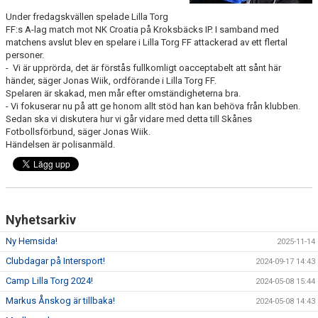
Under fredagskvällen spelade Lilla Torg
FF:s A-lag match mot NK Croatia på Kroksbäcks IP. I samband med
matchens avslut blev en spelare i Lilla Torg FF attackerad av ett flertal
personer.
- Vi är upprörda, det är förstås fullkomligt oacceptabelt att sånt här
händer, säger Jonas Wiik, ordförande i Lilla Torg FF.
Spelaren är skakad, men mår efter omständigheterna bra.
- Vi fokuserar nu på att ge honom allt stöd han kan behöva från klubben.
Sedan ska vi diskutera hur vi går vidare med detta till Skånes
Fotbollsförbund, säger Jonas Wiik.
Händelsen är polisanmäld.
Nyhetsarkiv
Ny Hemsida!
2025-11-14
Clubdagar på Intersport!
2024-09-17 14:43
Camp Lilla Torg 2024!
2024-05-08 15:44
Markus Ånskog är tillbaka!
2024-05-08 14:43