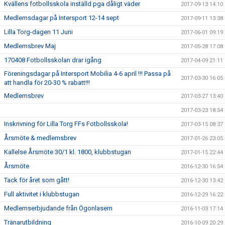
Kvällens fotbollsskola inställd pga dåligt väder
2017-09-13 14:10
Medlemsdagar på Intersport 12-14 sept
2017-09-11 13:38
Lilla Torg-dagen 11 Juni
2017-06-01 09:19
Medlemsbrev Maj
2017-05-28 17:08
170408 Fotbollsskolan drar igång
2017-04-09 21:11
Föreningsdagar på Intersport Mobilia 4-6 april !!! Passa på
2017-03-30 16:05
att handla för 20-30 % rabatt!!!
Medlemsbrev
2017-03-27 13:40
2017-03-23 18:54
Inskrivning för Lilla Torg FFs Fotbollsskola!
2017-03-15 08:37
Årsmöte & medlemsbrev
2017-01-26 23:05
Kallelse Årsmöte 30/1 kl. 1800, klubbstugan
2017-01-15 22:44
Årsmöte
2016-12-30 16:54
Tack för året som gått!
2016-12-30 13:42
Full aktivitet i klubbstugan
2016-12-29 16:22
Medlemserbjudande från Ögonlasern
2016-11-03 17:14
Tränarutbildning
2016-10-09 20:29