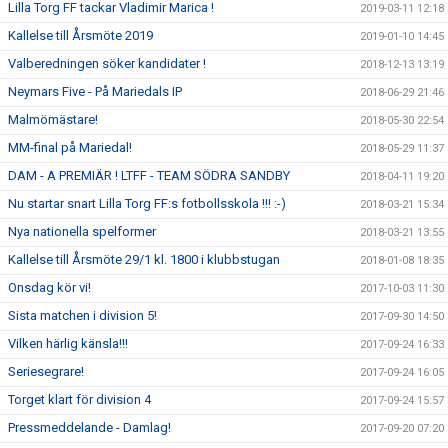
Lilla Torg FF tackar Vladimir Marica !
2019-03-11 12:18
Kallelse till Årsmöte 2019
2019-01-10 14:45
Valberedningen söker kandidater !
2018-12-13 13:19
Neymars Five - På Mariedals IP
2018-06-29 21:46
Malmömästare!
2018-05-30 22:54
MM-final på Mariedal!
2018-05-29 11:37
DAM - A PREMIÄR ! LTFF - TEAM SÖDRA SANDBY
2018-04-11 19:20
Nu startar snart Lilla Torg FF:s fotbollsskola !!! :-)
2018-03-21 15:34
Nya nationella spelformer
2018-03-21 13:55
Kallelse till Årsmöte 29/1 kl. 1800 i klubbstugan
2018-01-08 18:35
Onsdag kör vi!
2017-10-03 11:30
Sista matchen i division 5!
2017-09-30 14:50
Vilken härlig känsla!!!
2017-09-24 16:33
Seriesegrare!
2017-09-24 16:05
Torget klart för division 4
2017-09-24 15:57
Pressmeddelande - Damlag!
2017-09-20 07:20