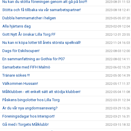
Nu kan du stötta föreningen genom att gå på bio!!!
2023-08-31 11:53
Stötta och få tillbaka via vår samarbetspartner!
2023-08-18 12:41
Dubbla hemmamatcher i helgen
2023-05-05 07:20
Alla hjärtans dag
2023-02-09 12:04
Gott Nytt År önskar Lilla Torg FF
2022-12-31 23:55
Nu kan ni köpa lotter till årets största spelkväll!
2022-11-24 16:03
Dags för Eskilscupen!
2022-08-03 12:00
En sammanfattning av Gothia för P07
2022-08-02 14:11
Samarbete med FIFH Malmö
2022-06-02 15:29
Tränare sökes !!!
2022-05-30 14:39
Välkommen Hussain!
2022-05-17 11:37
Målklubben - ett enkelt sätt att stödja klubben!
2022-05-04 11:08
Påskens bingolotter hos Lilla Torg
2022-03-31 12:34
Är du vår nya ungdomsansvarig?
2022-03-29 15:26
Föreningsdagar hos Intersport!
2022-03-21 16:31
Gå med i Torgets Målklubb!
2022-03-15 18:32