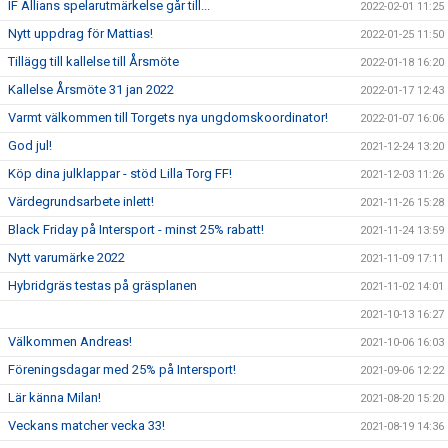
IF Allians spelarutmärkelse går till...
2022-02-01 11:25
Nytt uppdrag för Mattias!
2022-01-25 11:50
Tillägg till kallelse till Årsmöte
2022-01-18 16:20
Kallelse Årsmöte 31 jan 2022
2022-01-17 12:43
Varmt välkommen till Torgets nya ungdomskoordinator!
2022-01-07 16:06
God jul!
2021-12-24 13:20
Köp dina julklappar - stöd Lilla Torg FF!
2021-12-03 11:26
Värdegrundsarbete inlett!
2021-11-26 15:28
Black Friday på Intersport - minst 25% rabatt!
2021-11-24 13:59
Nytt varumärke 2022
2021-11-09 17:11
Hybridgräs testas på gräsplanen
2021-11-02 14:01
2021-10-13 16:27
Välkommen Andreas!
2021-10-06 16:03
Föreningsdagar med 25% på Intersport!
2021-09-06 12:22
Lär känna Milan!
2021-08-20 15:20
Veckans matcher vecka 33!
2021-08-19 14:36