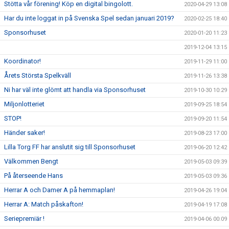
Stötta vår förening! Köp en digital bingolott.
2020-04-29 13:08
Har du inte loggat in på Svenska Spel sedan januari 2019?
2020-02-25 18:40
Sponsorhuset
2020-01-20 11:23
2019-12-04 13:15
Koordinator!
2019-11-29 11:00
Årets Största Spelkväll
2019-11-26 13:38
Ni har väl inte glömt att handla via Sponsorhuset
2019-10-30 10:29
Miljonlotteriet
2019-09-25 18:54
STOP!
2019-09-20 11:54
Händer saker!
2019-08-23 17:00
Lilla Torg FF har anslutit sig till Sponsorhuset
2019-06-20 12:42
Välkommen Bengt
2019-05-03 09:39
På återseende Hans
2019-05-03 09:36
Herrar A och Damer A på hemmaplan!
2019-04-26 19:04
Herrar A: Match påskafton!
2019-04-19 17:08
Seriepremiär !
2019-04-06 00:09