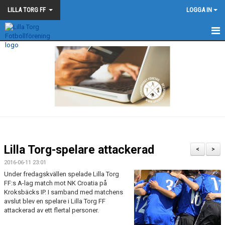
LILLA TORG FF
LOGGA IN
LILLA TORG FF
NYHETER
KALENDER
MATCHER
BLÅ - SVARTA - TRÅDEN
Lilla Torg-spelare attackerad
<
>
2016-06-11 23:01
Under fredagskvällen spelade Lilla Torg
FF:s A-lag match mot NK Croatia på
Kroksbäcks IP. I samband med matchens
avslut blev en spelare i Lilla Torg FF
attackerad av ett flertal personer.