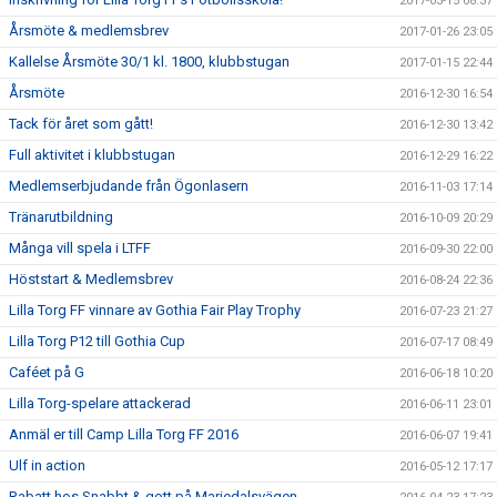
2017-03-15 08:37
Årsmöte & medlemsbrev
2017-01-26 23:05
Kallelse Årsmöte 30/1 kl. 1800, klubbstugan
2017-01-15 22:44
Årsmöte
2016-12-30 16:54
Tack för året som gått!
2016-12-30 13:42
Full aktivitet i klubbstugan
2016-12-29 16:22
Medlemserbjudande från Ögonlasern
2016-11-03 17:14
Tränarutbildning
2016-10-09 20:29
Många vill spela i LTFF
2016-09-30 22:00
Höststart & Medlemsbrev
2016-08-24 22:36
Lilla Torg FF vinnare av Gothia Fair Play Trophy
2016-07-23 21:27
Lilla Torg P12 till Gothia Cup
2016-07-17 08:49
Caféet på G
2016-06-18 10:20
Lilla Torg-spelare attackerad
2016-06-11 23:01
Anmäl er till Camp Lilla Torg FF 2016
2016-06-07 19:41
Ulf in action
2016-05-12 17:17
Rabatt hos Snabbt & gott på Mariedalsvägen