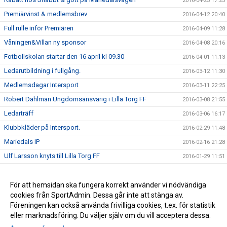
2016-04-23 17:23
Premiärvinst & medlemsbrev
2016-04-12 20:40
Full rulle inför Premiären
2016-04-09 11:28
Våningen&Villan ny sponsor
2016-04-08 20:16
Fotbollskolan startar den 16 april kl 09.30
2016-04-01 11:13
Ledarutbildning i fullgång.
2016-03-12 11:30
Medlemsdagar Intersport
2016-03-11 22:25
Robert Dahlman Ungdomsansvarig i Lilla Torg FF
2016-03-08 21:55
Ledarträff
2016-03-06 16:17
Klubbkläder på Intersport.
2016-02-29 11:48
Mariedals IP
2016-02-16 21:28
Ulf Larsson knyts till Lilla Torg FF
2016-01-29 11:51
Kick Off
2016-01-16 18:37
Kallelse till Årsmöte
För att hemsidan ska fungera korrekt använder vi nödvändiga
2016-01-14 21:28
cookies från SportAdmin. Dessa går inte att stänga av.
Ledarträff
2016-01-12 10:20
Föreningen kan också använda frivilliga cookies, t.ex. för statistik
eller marknadsföring. Du väljer själv om du vill acceptera dessa.