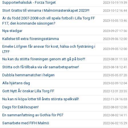
Supporterhalsduk - Forza Torget
2023-10-19 19:39
Stort Grattis till vinnarna i Malmömästerskapet 2023!!!
2023-10-12 16:44
Är du född 2007-2008 och vill spela fotboll i Lilla Torg FF
2023-10-05 13:46
F17, den kommande säsongen?
Nya stadgar
2023-09-27 17:56
Kallelse till extra föreningsstämma
2023-09-06 12:00
Emelie Löfgren får ansvar för kost, hälsa och fysträning i
2023-09-05 12:00
LTFF
Nu kan du stötta föreningen genom att gå på bio!!!
2023-08-31 11:53
Stötta och få tillbaka via vår samarbetspartner!
2023-08-18 12:41
Dubbla hemmamatcher i helgen
2023-05-05 07:20
Alla hjärtans dag
2023-02-09 12:04
Gott Nytt År önskar Lilla Torg FF
2022-12-31 23:55
Nu kan ni köpa lotter till årets största spelkväll!
2022-11-24 16:03
Dags för Eskilscupen!
2022-08-03 12:00
En sammanfattning av Gothia för P07
2022-08-02 14:11
Samarbete med FIFH Malmö
2022-06-02 15:29