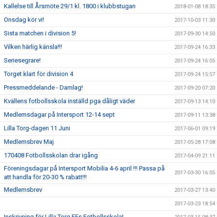
Kallelse till Årsmöte 29/1 kl. 1800 i klubbstugan
2018-01-08 18:35
Onsdag kör vi!
2017-10-03 11:30
Sista matchen i division 5!
2017-09-30 14:50
Vilken härlig känsla!!!
2017-09-24 16:33
Seriesegrare!
2017-09-24 16:05
Torget klart för division 4
2017-09-24 15:57
Pressmeddelande - Damlag!
2017-09-20 07:20
Kvällens fotbollsskola inställd pga dåligt väder
2017-09-13 14:10
Medlemsdagar på Intersport 12-14 sept
2017-09-11 13:38
Lilla Torg-dagen 11 Juni
2017-06-01 09:19
Medlemsbrev Maj
2017-05-28 17:08
170408 Fotbollsskolan drar igång
2017-04-09 21:11
Föreningsdagar på Intersport Mobilia 4-6 april !!! Passa på
2017-03-30 16:05
att handla för 20-30 % rabatt!!!
Medlemsbrev
2017-03-27 13:40
2017-03-23 18:54
Inskrivning för Lilla Torg FFs Fotbollsskola!