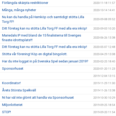
Förlängda skärpta restriktioner
2020-11-18 11:57
Många, många nyheter
2020-10-14 14:41
Nu kan du handla på Hemköp och samtidigt stötta Lilla
2020-09-08 09:52
Torg FF!
Ditt företag kan nu stötta Lilla Torg FF med alla era inköp!
2020-09-03 10:20
Mariedals IP med bland de 15 finalisterna till Sveriges
2020-06-26 13:38
finaste idrottsplats!!!
Ditt företag kan nu stötta Lilla Torg FF med alla era inköp!
2020-05-07 12:48
Stötta vår förening! Köp en digital bingolott.
2020-04-29 13:08
Har du inte loggat in på Svenska Spel sedan januari 2019?
2020-02-25 18:40
Sponsorhuset
2020-01-20 11:23
2019-12-04 13:15
Koordinator!
2019-11-29 11:00
Årets Största Spelkväll
2019-11-26 13:38
Ni har väl inte glömt att handla via Sponsorhuset
2019-10-30 10:29
Miljonlotteriet
2019-09-25 18:54
STOP!
2019-09-20 11:54