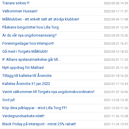
Tränare sökes !!!
2022-05-30 14:39
Välkommen Hussain!
2022-05-17 11:37
Målklubben - ett enkelt sätt att stödja klubben!
2022-05-04 11:08
Påskens bingolotter hos Lilla Torg
2022-03-31 12:34
Är du vår nya ungdomsansvarig?
2022-03-29 15:26
Föreningsdagar hos Intersport!
2022-03-21 16:31
Gå med i Torgets Målklubb!
2022-03-15 18:32
IF Allians spelarutmärkelse går till...
2022-02-01 11:25
Nytt uppdrag för Mattias!
2022-01-25 11:50
Tillägg till kallelse till Årsmöte
2022-01-18 16:20
Kallelse Årsmöte 31 jan 2022
2022-01-17 12:43
Varmt välkommen till Torgets nya ungdomskoordinator!
2022-01-07 16:06
God jul!
2021-12-24 13:20
Köp dina julklappar - stöd Lilla Torg FF!
2021-12-03 11:26
Värdegrundsarbete inlett!
2021-11-26 15:28
Black Friday på Intersport - minst 25% rabatt!
2021-11-24 13:59