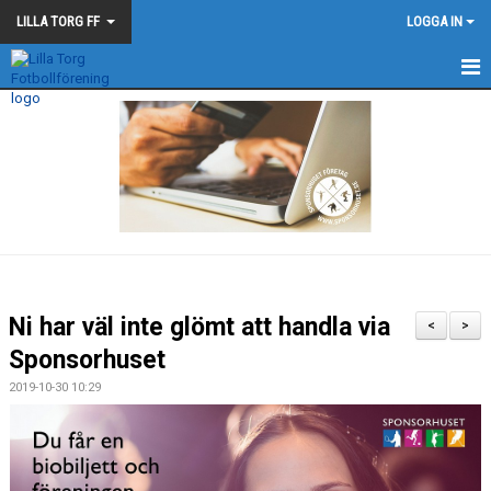
LILLA TORG FF
LOGGA IN
LILLA TORG FF
NYHETER
KALENDER
MATCHER
BLÅ - SVARTA - TRÅDEN
Ni har väl inte glömt att handla via
<
>
Sponsorhuset
2019-10-30 10:29