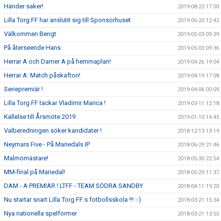
Händer saker!
2019-08-23 17:00
Lilla Torg FF har anslutit sig till Sponsorhuset
2019-06-20 12:42
Välkommen Bengt
2019-05-03 09:39
På återseende Hans
2019-05-03 09:36
Herrar A och Damer A på hemmaplan!
2019-04-26 19:04
Herrar A: Match påskafton!
2019-04-19 17:08
Seriepremiär !
2019-04-06 00:09
Lilla Torg FF tackar Vladimir Marica !
2019-03-11 12:18
Kallelse till Årsmöte 2019
2019-01-10 14:45
Valberedningen söker kandidater !
2018-12-13 13:19
Neymars Five - På Mariedals IP
2018-06-29 21:46
Malmömästare!
2018-05-30 22:54
MM-final på Mariedal!
2018-05-29 11:37
DAM - A PREMIÄR ! LTFF - TEAM SÖDRA SANDBY
2018-04-11 19:20
Nu startar snart Lilla Torg FF:s fotbollsskola !!! :-)
2018-03-21 15:34
Nya nationella spelformer
2018-03-21 13:55