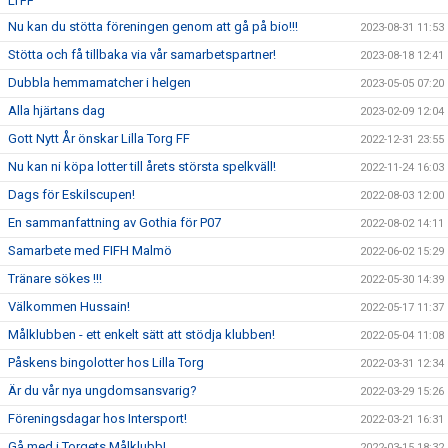
LTFF
Nu kan du stötta föreningen genom att gå på bio!!!
2023-08-31 11:53
Stötta och få tillbaka via vår samarbetspartner!
2023-08-18 12:41
Dubbla hemmamatcher i helgen
2023-05-05 07:20
Alla hjärtans dag
2023-02-09 12:04
Gott Nytt År önskar Lilla Torg FF
2022-12-31 23:55
Nu kan ni köpa lotter till årets största spelkväll!
2022-11-24 16:03
Dags för Eskilscupen!
2022-08-03 12:00
En sammanfattning av Gothia för P07
2022-08-02 14:11
Samarbete med FIFH Malmö
2022-06-02 15:29
Tränare sökes !!!
2022-05-30 14:39
Välkommen Hussain!
2022-05-17 11:37
Målklubben - ett enkelt sätt att stödja klubben!
2022-05-04 11:08
Påskens bingolotter hos Lilla Torg
2022-03-31 12:34
Är du vår nya ungdomsansvarig?
2022-03-29 15:26
Föreningsdagar hos Intersport!
2022-03-21 16:31
Gå med i Torgets Målklubb!
2022-03-15 18:32