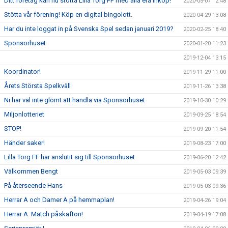
Ditt företag kan nu stötta Lilla Torg FF med alla era inköp!
2020-05-07 12:48
Stötta vår förening! Köp en digital bingolott.
2020-04-29 13:08
Har du inte loggat in på Svenska Spel sedan januari 2019?
2020-02-25 18:40
Sponsorhuset
2020-01-20 11:23
2019-12-04 13:15
Koordinator!
2019-11-29 11:00
Årets Största Spelkväll
2019-11-26 13:38
Ni har väl inte glömt att handla via Sponsorhuset
2019-10-30 10:29
Miljonlotteriet
2019-09-25 18:54
STOP!
2019-09-20 11:54
Händer saker!
2019-08-23 17:00
Lilla Torg FF har anslutit sig till Sponsorhuset
2019-06-20 12:42
Välkommen Bengt
2019-05-03 09:39
På återseende Hans
2019-05-03 09:36
Herrar A och Damer A på hemmaplan!
2019-04-26 19:04
Herrar A: Match påskafton!
2019-04-19 17:08