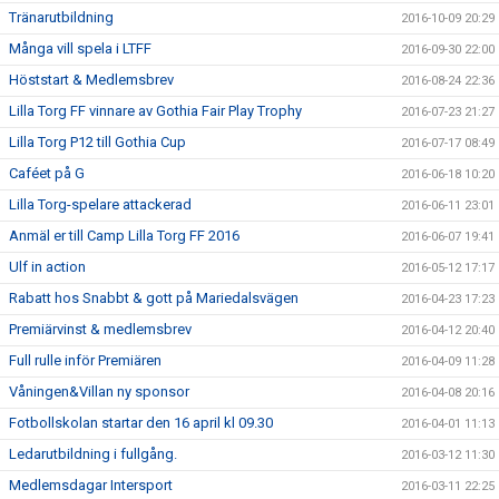
Tränarutbildning
2016-10-09 20:29
Många vill spela i LTFF
2016-09-30 22:00
Höststart & Medlemsbrev
2016-08-24 22:36
Lilla Torg FF vinnare av Gothia Fair Play Trophy
2016-07-23 21:27
Lilla Torg P12 till Gothia Cup
2016-07-17 08:49
Caféet på G
2016-06-18 10:20
Lilla Torg-spelare attackerad
2016-06-11 23:01
Anmäl er till Camp Lilla Torg FF 2016
2016-06-07 19:41
Ulf in action
2016-05-12 17:17
Rabatt hos Snabbt & gott på Mariedalsvägen
2016-04-23 17:23
Premiärvinst & medlemsbrev
2016-04-12 20:40
Full rulle inför Premiären
2016-04-09 11:28
Våningen&Villan ny sponsor
2016-04-08 20:16
Fotbollskolan startar den 16 april kl 09.30
2016-04-01 11:13
Ledarutbildning i fullgång.
2016-03-12 11:30
Medlemsdagar Intersport
2016-03-11 22:25