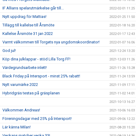
IF Allians spelarutmärkelse går till...
2022-02-01 11:25
Nytt uppdrag för Mattias!
2022-01-25 11:50
Tillägg till kallelse till Årsmöte
2022-01-18 16:20
Kallelse Årsmöte 31 jan 2022
2022-01-17 12:43
Varmt välkommen till Torgets nya ungdomskoordinator!
2022-01-07 16:06
God jul!
2021-12-24 13:20
Köp dina julklappar - stöd Lilla Torg FF!
2021-12-03 11:26
Värdegrundsarbete inlett!
2021-11-26 15:28
Black Friday på Intersport - minst 25% rabatt!
2021-11-24 13:59
Nytt varumärke 2022
2021-11-09 17:11
Hybridgräs testas på gräsplanen
2021-11-02 14:01
2021-10-13 16:27
Välkommen Andreas!
2021-10-06 16:03
Föreningsdagar med 25% på Intersport!
2021-09-06 12:22
Lär känna Milan!
2021-08-20 15:20
Veckans matcher vecka 33!
2021-08-19 14:36