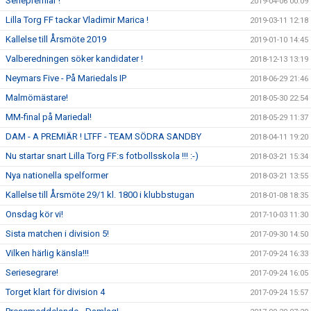
Seriepremiär !
2019-04-06 00:09
Lilla Torg FF tackar Vladimir Marica !
2019-03-11 12:18
Kallelse till Årsmöte 2019
2019-01-10 14:45
Valberedningen söker kandidater !
2018-12-13 13:19
Neymars Five - På Mariedals IP
2018-06-29 21:46
Malmömästare!
2018-05-30 22:54
MM-final på Mariedal!
2018-05-29 11:37
DAM - A PREMIÄR ! LTFF - TEAM SÖDRA SANDBY
2018-04-11 19:20
Nu startar snart Lilla Torg FF:s fotbollsskola !!! :-)
2018-03-21 15:34
Nya nationella spelformer
2018-03-21 13:55
Kallelse till Årsmöte 29/1 kl. 1800 i klubbstugan
2018-01-08 18:35
Onsdag kör vi!
2017-10-03 11:30
Sista matchen i division 5!
2017-09-30 14:50
Vilken härlig känsla!!!
2017-09-24 16:33
Seriesegrare!
2017-09-24 16:05
Torget klart för division 4
2017-09-24 15:57