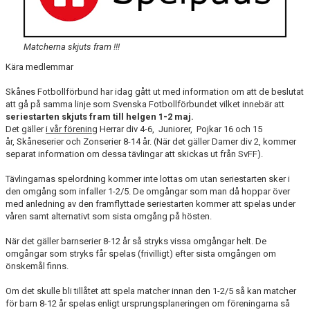
Matcherna skjuts fram !!!
Kära medlemmar
Skånes Fotbollförbund har idag gått ut med information om att de beslutat
att gå på samma linje som Svenska Fotbollförbundet vilket innebär att
seriestarten skjuts fram till helgen 1-2 maj.
Det gäller
i vår förening
Herrar div 4-6, Juniorer, Pojkar 16 och 15
år, Skåneserier och Zonserier 8-14 år. (När det gäller Damer div 2, kommer
separat information om dessa tävlingar att skickas ut från SvFF).
Tävlingarnas spelordning kommer inte lottas om utan seriestarten sker i
den omgång som infaller 1-2/5. De omgångar som man då hoppar över
med anledning av den framflyttade seriestarten kommer att spelas under
våren samt alternativt som sista omgång på hösten.
När det gäller barnserier 8-12 år så stryks vissa omgångar helt. De
omgångar som stryks får spelas (frivilligt) efter sista omgången om
önskemål finns.
Om det skulle bli tillåtet att spela matcher innan den 1-2/5 så kan matcher
för barn 8-12 år spelas enligt ursprungsplaneringen om föreningarna så