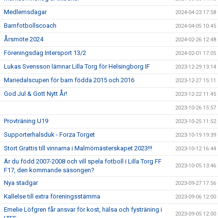
Medlemsdagar
2024-04-23 17:58
Barnfotbollscoach
2024-04-05 10:45
Årsmöte 2024
2024-02-26 12:48
Föreningsdag Intersport 13/2
2024-02-01 17:05
Lukas Svensson lämnar Lilla Torg för Helsingborg IF
2023-12-29 13:14
Mariedalscupen för barn födda 2015 och 2016
2023-12-27 15:11
God Jul & Gott Nytt År!
2023-12-22 11:45
2023-10-26 15:57
Provträning U19
2023-10-25 11:52
Supporterhalsduk - Forza Torget
2023-10-19 19:39
Stort Grattis till vinnarna i Malmömästerskapet 2023!!!
2023-10-12 16:44
Är du född 2007-2008 och vill spela fotboll i Lilla Torg FF
2023-10-05 13:46
F17, den kommande säsongen?
Nya stadgar
2023-09-27 17:56
Kallelse till extra föreningsstämma
2023-09-06 12:00
Emelie Löfgren får ansvar för kost, hälsa och fysträning i
2023-09-05 12:00