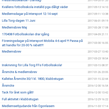
Pressmeddelande - Damlag!
2017-09-20 07:20
Kvällens fotbollsskola inställd pga dåligt väder
2017-09-13 14:10
Medlemsdagar på Intersport 12-14 sept
2017-09-11 13:38
Lilla Torg-dagen 11 Juni
2017-06-01 09:19
Medlemsbrev Maj
2017-05-28 17:08
170408 Fotbollsskolan drar igång
2017-04-09 21:11
Föreningsdagar på Intersport Mobilia 4-6 april !!! Passa på
2017-03-30 16:05
att handla för 20-30 % rabatt!!!
Medlemsbrev
2017-03-27 13:40
2017-03-23 18:54
Inskrivning för Lilla Torg FFs Fotbollsskola!
2017-03-15 08:37
Årsmöte & medlemsbrev
2017-01-26 23:05
Kallelse Årsmöte 30/1 kl. 1800, klubbstugan
2017-01-15 22:44
Årsmöte
2016-12-30 16:54
Tack för året som gått!
2016-12-30 13:42
Full aktivitet i klubbstugan
2016-12-29 16:22
Medlemserbjudande från Ögonlasern
2016-11-03 17:14