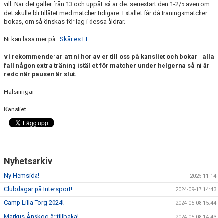
vill. När det gäller från 13 och uppåt så är det seriestart den 1-2/5 även om
det skulle bli tillåtet med matcher tidigare. I stället får då träningsmatcher
bokas, om så önskas för lag i dessa åldrar.
Ni kan läsa mer på :
Skånes FF
Vi rekommenderar att ni hör av er till oss på kansliet och bokar i alla
fall någon extra träning istället för matcher under helgerna så ni är
redo när pausen är slut.
Hälsningar
Kansliet
Nyhetsarkiv
Ny Hemsida!
2025-11-14
Clubdagar på Intersport!
2024-09-17 14:43
Camp Lilla Torg 2024!
2024-05-08 15:44
Markus Ånskog är tillbaka!
2024-05-08 14:43