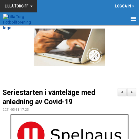
LILLA TORG FF
LOGGA IN
LILLA TORG FF
NYHETER
KALENDER
MATCHER
BLÅ - SVARTA - TRÅDEN
Seriestarten i vänteläge med
<
>
anledning av Covid-19
2021-03-11 17:23