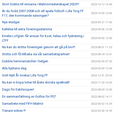
Stort Grattis till vinnarna i Malmömästerskapet 2023!!!
2023-10-12 16:44
Är du född 2007-2008 och vill spela fotboll i Lilla Torg FF
2023-10-05 13:46
F17, den kommande säsongen?
Nya stadgar
2023-09-27 17:56
Kallelse till extra föreningsstämma
2023-09-06 12:00
Emelie Löfgren får ansvar för kost, hälsa och fysträning i
2023-09-05 12:00
LTFF
Nu kan du stötta föreningen genom att gå på bio!!!
2023-08-31 11:53
Stötta och få tillbaka via vår samarbetspartner!
2023-08-18 12:41
Dubbla hemmamatcher i helgen
2023-05-05 07:20
Alla hjärtans dag
2023-02-09 12:04
Gott Nytt År önskar Lilla Torg FF
2022-12-31 23:55
Nu kan ni köpa lotter till årets största spelkväll!
2022-11-24 16:03
Dags för Eskilscupen!
2022-08-03 12:00
En sammanfattning av Gothia för P07
2022-08-02 14:11
Samarbete med FIFH Malmö
2022-06-02 15:29
Tränare sökes !!!
2022-05-30 14:39