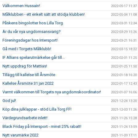
Välkommen Hussain!
2022-05-17 11:37
Målklubben - ett enkelt sätt att stödja klubben!
2022-05-04 11:08
Påskens bingolotter hos Lilla Torg
2022-03-31 12:34
Är du vår nya ungdomsansvarig?
2022-03-29 15:26
Föreningsdagar hos Intersport!
2022-03-21 16:31
Gå med i Torgets Målklubb!
2022-03-15 18:32
IF Allians spelarutmärkelse går till...
2022-02-01 11:25
Nytt uppdrag för Mattias!
2022-01-25 11:50
Tillägg till kallelse till Årsmöte
2022-01-18 16:20
Kallelse Årsmöte 31 jan 2022
2022-01-17 12:43
Varmt välkommen till Torgets nya ungdomskoordinator!
2022-01-07 16:06
God jul!
2021-12-24 13:20
Köp dina julklappar - stöd Lilla Torg FF!
2021-12-03 11:26
Värdegrundsarbete inlett!
2021-11-26 15:28
Black Friday på Intersport - minst 25% rabatt!
2021-11-24 13:59
Nytt varumärke 2022
2021-11-09 17:11