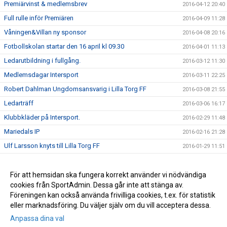
Premiärvinst & medlemsbrev
2016-04-12 20:40
Full rulle inför Premiären
2016-04-09 11:28
Våningen&Villan ny sponsor
2016-04-08 20:16
Fotbollskolan startar den 16 april kl 09.30
2016-04-01 11:13
Ledarutbildning i fullgång.
2016-03-12 11:30
Medlemsdagar Intersport
2016-03-11 22:25
Robert Dahlman Ungdomsansvarig i Lilla Torg FF
2016-03-08 21:55
Ledarträff
2016-03-06 16:17
Klubbkläder på Intersport.
2016-02-29 11:48
Mariedals IP
2016-02-16 21:28
Ulf Larsson knyts till Lilla Torg FF
2016-01-29 11:51
Kick Off
2016-01-16 18:37
Kallelse till Årsmöte
För att hemsidan ska fungera korrekt använder vi nödvändiga
2016-01-14 21:28
cookies från SportAdmin. Dessa går inte att stänga av.
Ledarträff
2016-01-12 10:20
Föreningen kan också använda frivilliga cookies, t.ex. för statistik
eller marknadsföring. Du väljer själv om du vill acceptera dessa.
Anpassa dina val