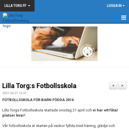
LILLA TORG FF
LOGGA IN
LILLA TORG FF
NYHETER
KALENDER
MATCHER
BLÅ - SVARTA - TRÅDEN
Lilla Torg:s Fotbollsskola
<
>
2021-04-27 10:41
FOTBOLLSSKOLA FÖR BARN FÖDDA 2016
Lilla Torgs Fotbollsskola startade onsdag 21 april och
vi har ett fåtal
platser kvar!
Vår fotbollsskola är starten på veckor fyllda med träning, glädje och