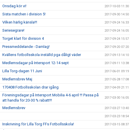
Onsdag kör vi!
2017-10-03 11:30
Sista matchen i division 5!
2017-09-30 14:50
Vilken härlig känsla!!!
2017-09-24 16:33
Seriesegrare!
2017-09-24 16:05
Torget klart för division 4
2017-09-24 15:57
Pressmeddelande - Damlag!
2017-09-20 07:20
Kvällens fotbollsskola inställd pga dåligt väder
2017-09-13 14:10
Medlemsdagar på Intersport 12-14 sept
2017-09-11 13:38
Lilla Torg-dagen 11 Juni
2017-06-01 09:19
Medlemsbrev Maj
2017-05-28 17:08
170408 Fotbollsskolan drar igång
2017-04-09 21:11
Föreningsdagar på Intersport Mobilia 4-6 april !!! Passa på
2017-03-30 16:05
att handla för 20-30 % rabatt!!!
Medlemsbrev
2017-03-27 13:40
2017-03-23 18:54
Inskrivning för Lilla Torg FFs Fotbollsskola!
2017-03-15 08:37