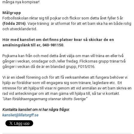
många nya kompisar!
Målgrupp
Fotbollsskolan riktar sig till pojkar och flickor som detta året fyller 5 år
(födda 2016)
. Varje träning är utformat för att ert barn ska ha en både rolig
och utvecklande tid.
Hör med kansliet om det finns platser kvar så skickar de en
amälningslänk till er, 040-981150.
Pojkarna kan från och med detta året välja om man vill träna en eller två
gånger i veckan, onsdagar och /eller fredag. Flickornas grupp tränar två
gånger i veckan då de är en blandad grupp, F015/016.
Vi är en ideell förening och för att få verksamheten att fungera behöver vi
hjälp av föräldrar som vill engagera sig som tränare, lagledare etc. Ert
intresse för att hjälpa till visar ni genom att vid anmälan av ert barn skriva en
rad vid anteckningar om att man gärna vill hjälpa till, så tar vi kontakt.
"Utan föräldraengagemang stannar idrotts Sverige”
Kontakta kansliet om ni har några frågor.
kansliet@lillatorgff.se