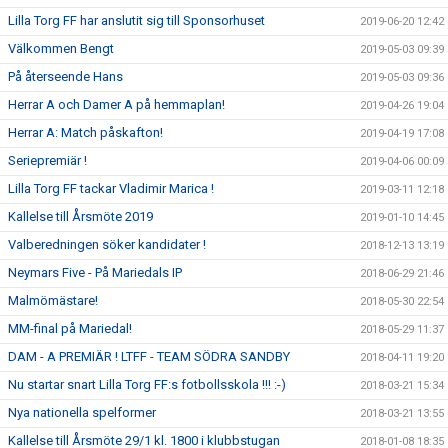
Lilla Torg FF har anslutit sig till Sponsorhuset
2019-06-20 12:42
Välkommen Bengt
2019-05-03 09:39
På återseende Hans
2019-05-03 09:36
Herrar A och Damer A på hemmaplan!
2019-04-26 19:04
Herrar A: Match påskafton!
2019-04-19 17:08
Seriepremiär !
2019-04-06 00:09
Lilla Torg FF tackar Vladimir Marica !
2019-03-11 12:18
Kallelse till Årsmöte 2019
2019-01-10 14:45
Valberedningen söker kandidater !
2018-12-13 13:19
Neymars Five - På Mariedals IP
2018-06-29 21:46
Malmömästare!
2018-05-30 22:54
MM-final på Mariedal!
2018-05-29 11:37
DAM - A PREMIÄR ! LTFF - TEAM SÖDRA SANDBY
2018-04-11 19:20
Nu startar snart Lilla Torg FF:s fotbollsskola !!! :-)
2018-03-21 15:34
Nya nationella spelformer
2018-03-21 13:55
Kallelse till Årsmöte 29/1 kl. 1800 i klubbstugan
2018-01-08 18:35