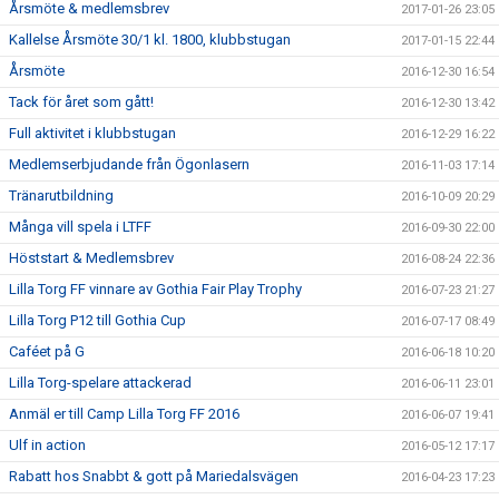
Årsmöte & medlemsbrev
2017-01-26 23:05
Kallelse Årsmöte 30/1 kl. 1800, klubbstugan
2017-01-15 22:44
Årsmöte
2016-12-30 16:54
Tack för året som gått!
2016-12-30 13:42
Full aktivitet i klubbstugan
2016-12-29 16:22
Medlemserbjudande från Ögonlasern
2016-11-03 17:14
Tränarutbildning
2016-10-09 20:29
Många vill spela i LTFF
2016-09-30 22:00
Höststart & Medlemsbrev
2016-08-24 22:36
Lilla Torg FF vinnare av Gothia Fair Play Trophy
2016-07-23 21:27
Lilla Torg P12 till Gothia Cup
2016-07-17 08:49
Caféet på G
2016-06-18 10:20
Lilla Torg-spelare attackerad
2016-06-11 23:01
Anmäl er till Camp Lilla Torg FF 2016
2016-06-07 19:41
Ulf in action
2016-05-12 17:17
Rabatt hos Snabbt & gott på Mariedalsvägen
2016-04-23 17:23