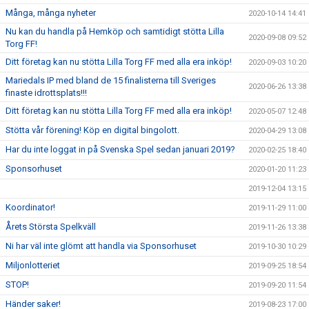
Många, många nyheter
2020-10-14 14:41
Nu kan du handla på Hemköp och samtidigt stötta Lilla
2020-09-08 09:52
Torg FF!
Ditt företag kan nu stötta Lilla Torg FF med alla era inköp!
2020-09-03 10:20
Mariedals IP med bland de 15 finalisterna till Sveriges
2020-06-26 13:38
finaste idrottsplats!!!
Ditt företag kan nu stötta Lilla Torg FF med alla era inköp!
2020-05-07 12:48
Stötta vår förening! Köp en digital bingolott.
2020-04-29 13:08
Har du inte loggat in på Svenska Spel sedan januari 2019?
2020-02-25 18:40
Sponsorhuset
2020-01-20 11:23
2019-12-04 13:15
Koordinator!
2019-11-29 11:00
Årets Största Spelkväll
2019-11-26 13:38
Ni har väl inte glömt att handla via Sponsorhuset
2019-10-30 10:29
Miljonlotteriet
2019-09-25 18:54
STOP!
2019-09-20 11:54
Händer saker!
2019-08-23 17:00