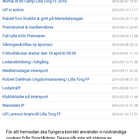
Anmäl er till Camp Lilla Torg FF 2016
2016-06-07 19:41
Ulf in action
2016-05-12 17:17
Rabatt hos Snabbt & gott på Mariedalsvägen
2016-04-23 17:23
Premiärvinst & medlemsbrev
2016-04-12 20:40
Full rulle inför Premiären
2016-04-09 11:28
Våningen&Villan ny sponsor
2016-04-08 20:16
Fotbollskolan startar den 16 april kl 09.30
2016-04-01 11:13
Ledarutbildning i fullgång.
2016-03-12 11:30
Medlemsdagar Intersport
2016-03-11 22:25
Robert Dahlman Ungdomsansvarig i Lilla Torg FF
2016-03-08 21:55
Ledarträff
2016-03-06 16:17
Klubbkläder på Intersport.
2016-02-29 11:48
Mariedals IP
2016-02-16 21:28
Ulf Larsson knyts till Lilla Torg FF
2016-01-29 11:51
Kick Off
2016-01-16 18:37
Kallelse till Årsmöte
För att hemsidan ska fungera korrekt använder vi nödvändiga
2016-01-14 21:28
cookies från SportAdmin. Dessa går inte att stänga av.