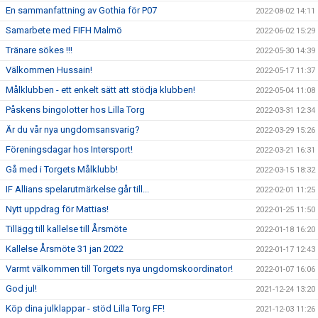
En sammanfattning av Gothia för P07
2022-08-02 14:11
Samarbete med FIFH Malmö
2022-06-02 15:29
Tränare sökes !!!
2022-05-30 14:39
Välkommen Hussain!
2022-05-17 11:37
Målklubben - ett enkelt sätt att stödja klubben!
2022-05-04 11:08
Påskens bingolotter hos Lilla Torg
2022-03-31 12:34
Är du vår nya ungdomsansvarig?
2022-03-29 15:26
Föreningsdagar hos Intersport!
2022-03-21 16:31
Gå med i Torgets Målklubb!
2022-03-15 18:32
IF Allians spelarutmärkelse går till...
2022-02-01 11:25
Nytt uppdrag för Mattias!
2022-01-25 11:50
Tillägg till kallelse till Årsmöte
2022-01-18 16:20
Kallelse Årsmöte 31 jan 2022
2022-01-17 12:43
Varmt välkommen till Torgets nya ungdomskoordinator!
2022-01-07 16:06
God jul!
2021-12-24 13:20
Köp dina julklappar - stöd Lilla Torg FF!
2021-12-03 11:26