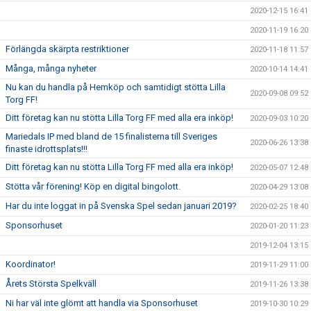
2020-12-15 16:41
2020-11-19 16:20
Förlängda skärpta restriktioner
2020-11-18 11:57
Många, många nyheter
2020-10-14 14:41
Nu kan du handla på Hemköp och samtidigt stötta Lilla
2020-09-08 09:52
Torg FF!
Ditt företag kan nu stötta Lilla Torg FF med alla era inköp!
2020-09-03 10:20
Mariedals IP med bland de 15 finalisterna till Sveriges
2020-06-26 13:38
finaste idrottsplats!!!
Ditt företag kan nu stötta Lilla Torg FF med alla era inköp!
2020-05-07 12:48
Stötta vår förening! Köp en digital bingolott.
2020-04-29 13:08
Har du inte loggat in på Svenska Spel sedan januari 2019?
2020-02-25 18:40
Sponsorhuset
2020-01-20 11:23
2019-12-04 13:15
Koordinator!
2019-11-29 11:00
Årets Största Spelkväll
2019-11-26 13:38
Ni har väl inte glömt att handla via Sponsorhuset
2019-10-30 10:29