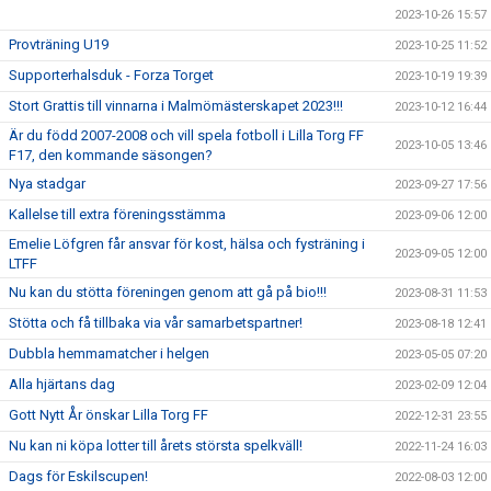
2023-10-26 15:57
Provträning U19
2023-10-25 11:52
Supporterhalsduk - Forza Torget
2023-10-19 19:39
Stort Grattis till vinnarna i Malmömästerskapet 2023!!!
2023-10-12 16:44
Är du född 2007-2008 och vill spela fotboll i Lilla Torg FF
2023-10-05 13:46
F17, den kommande säsongen?
Nya stadgar
2023-09-27 17:56
Kallelse till extra föreningsstämma
2023-09-06 12:00
Emelie Löfgren får ansvar för kost, hälsa och fysträning i
2023-09-05 12:00
LTFF
Nu kan du stötta föreningen genom att gå på bio!!!
2023-08-31 11:53
Stötta och få tillbaka via vår samarbetspartner!
2023-08-18 12:41
Dubbla hemmamatcher i helgen
2023-05-05 07:20
Alla hjärtans dag
2023-02-09 12:04
Gott Nytt År önskar Lilla Torg FF
2022-12-31 23:55
Nu kan ni köpa lotter till årets största spelkväll!
2022-11-24 16:03
Dags för Eskilscupen!
2022-08-03 12:00