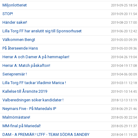
Miljonlotteriet
2019-09-25 18:54
STOP!
2019-09-20 11:54
Händer saker!
2019-08-23 17:00
Lilla Torg FF har anslutit sig till Sponsorhuset
2019-06-20 12:42
Välkommen Bengt
2019-05-03 09:39
På återseende Hans
2019-05-03 09:36
Herrar A och Damer A på hemmaplan!
2019-04-26 19:04
Herrar A: Match påskafton!
2019-04-19 17:08
Seriepremiär !
2019-04-06 00:09
Lilla Torg FF tackar Vladimir Marica !
2019-03-11 12:18
Kallelse till Årsmöte 2019
2019-01-10 14:45
Valberedningen söker kandidater !
2018-12-13 13:19
Neymars Five - På Mariedals IP
2018-06-29 21:46
Malmömästare!
2018-05-30 22:54
MM-final på Mariedal!
2018-05-29 11:37
DAM - A PREMIÄR ! LTFF - TEAM SÖDRA SANDBY
2018-04-11 19:20