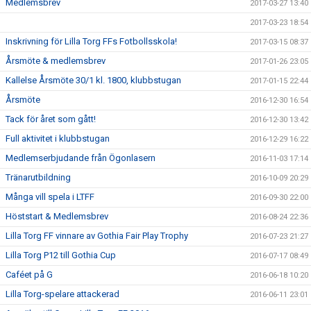
Medlemsbrev
2017-03-27 13:40
2017-03-23 18:54
Inskrivning för Lilla Torg FFs Fotbollsskola!
2017-03-15 08:37
Årsmöte & medlemsbrev
2017-01-26 23:05
Kallelse Årsmöte 30/1 kl. 1800, klubbstugan
2017-01-15 22:44
Årsmöte
2016-12-30 16:54
Tack för året som gått!
2016-12-30 13:42
Full aktivitet i klubbstugan
2016-12-29 16:22
Medlemserbjudande från Ögonlasern
2016-11-03 17:14
Tränarutbildning
2016-10-09 20:29
Många vill spela i LTFF
2016-09-30 22:00
Höststart & Medlemsbrev
2016-08-24 22:36
Lilla Torg FF vinnare av Gothia Fair Play Trophy
2016-07-23 21:27
Lilla Torg P12 till Gothia Cup
2016-07-17 08:49
Caféet på G
2016-06-18 10:20
Lilla Torg-spelare attackerad
2016-06-11 23:01