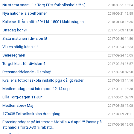
Nu startar snart Lilla Torg FF:s fotbollsskola !!! :-)
2018-03-21 15:34
Nya nationella spelformer
2018-03-21 13:55
Kallelse till Årsmöte 29/1 kl. 1800 i klubbstugan
2018-01-08 18:35
Onsdag kör vi!
2017-10-03 11:30
Sista matchen i division 5!
2017-09-30 14:50
Vilken härlig känsla!!!
2017-09-24 16:33
Seriesegrare!
2017-09-24 16:05
Torget klart för division 4
2017-09-24 15:57
Pressmeddelande - Damlag!
2017-09-20 07:20
Kvällens fotbollsskola inställd pga dåligt väder
2017-09-13 14:10
Medlemsdagar på Intersport 12-14 sept
2017-09-11 13:38
Lilla Torg-dagen 11 Juni
2017-06-01 09:19
Medlemsbrev Maj
2017-05-28 17:08
170408 Fotbollsskolan drar igång
2017-04-09 21:11
Föreningsdagar på Intersport Mobilia 4-6 april !!! Passa på
2017-03-30 16:05
att handla för 20-30 % rabatt!!!