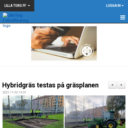
LILLA TORG FF
LOGGA IN
LILLA TORG FF
NYHETER
KALENDER
MATCHER
BLÅ - SVARTA - TRÅDEN
Hybridgräs testas på gräsplanen
<
>
2021-11-02 14:01